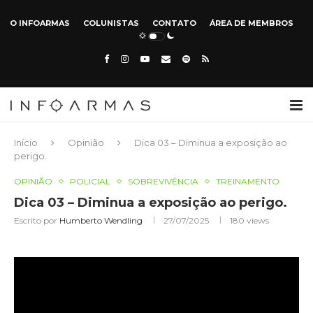
O INFOARMAS
COLUNISTAS
CONTATO
ÁREA DE MEMBROS
Início
Opinião
Dica 03 – Diminua a exposição ao
perigo.
OPINIÃO
POLICIAL
SOBREVIVÊNCIA
TREINAMENTO
Dica 03 – Diminua a exposição ao perigo.
Escrito por
Humberto Wendling
27/07/2025
180
views