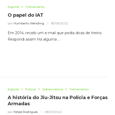
Esporte
Treinamento
O papel do IAT
por
Humberto Wendling
18/08/2022
Em 2014, recebi um e-mail que pedia dicas de treino.
Respondi assim Há alguma …
Esporte
Policial
Sobrevivência
Treinamento
A história do Jiu-Jitsu na Polícia e Forças
Armadas
por
Felipe Rodrigues
08/01/2022