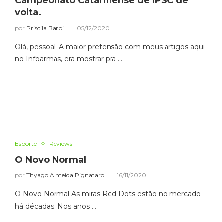
Campeonato Catarinense de IPSC de
volta.
por
Priscila Barbi
05/12/2020
Olá, pessoal! A maior pretensão com meus artigos aqui
no Infoarmas, era mostrar pra …
Esporte
Reviews
O Novo Normal
por
Thyago Almeida Pignataro
16/11/2020
O Novo Normal As miras Red Dots estão no mercado
há décadas. Nos anos …