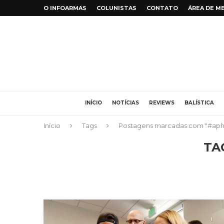
O INFOARMAS
COLUNISTAS
CONTATO
ÁREA DE M
INÍCIO
NOTÍCIAS
REVIEWS
BALÍSTICA
Início
Tags
Postagens marcadas com "#aph
TA