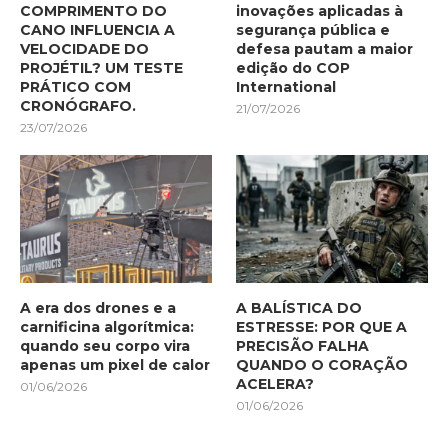
COMPRIMENTO DO
inovações aplicadas à
CANO INFLUENCIA A
segurança pública e
VELOCIDADE DO
defesa pautam a maior
PROJÉTIL? UM TESTE
edição do COP
PRÁTICO COM
International
CRONÓGRAFO.
21/07/2026
23/07/2026
A era dos drones e a
A BALÍSTICA DO
carnificina algorítmica:
ESTRESSE: POR QUE A
quando seu corpo vira
PRECISÃO FALHA
apenas um pixel de calor
QUANDO O CORAÇÃO
ACELERA?
01/06/2026
01/06/2026