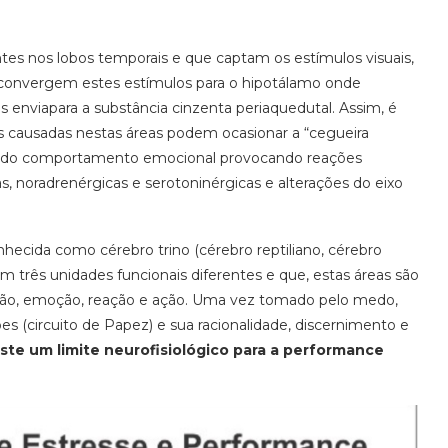
tes nos lobos temporais e que captam os estímulos visuais,
as convergem estes estímulos para o hipotálamo onde
 enviapara a substância cinzenta periaquedutal. Assim, é
es causadas nestas áreas podem ocasionar a “cegueira
role do comportamento emocional provocando reações
as, noradrenérgicas e serotoninérgicas e alterações do eixo
cida como cérebro trino (cérebro reptiliano, cérebro
m três unidades funcionais diferentes e que, estas áreas são
são, emoção, reação e ação. Uma vez tomado pelo medo,
s (circuito de Papez) e sua racionalidade, discernimento e
iste um limite neurofisiológico para a performance