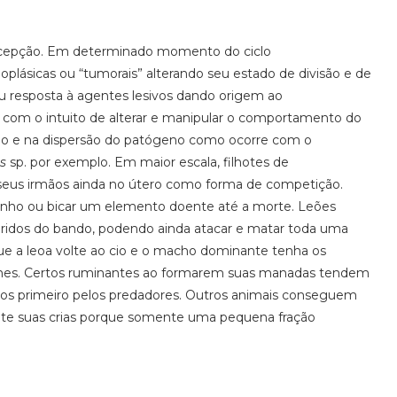
ncepção. Em determinado momento do ciclo
eoplásicas ou “tumorais” alterando seu estado de divisão e de
 resposta à agentes lesivos dando origem ao
s com o intuito de alterar e manipular o comportamento do
ado e na dispersão do patógeno como ocorre com o
s
sp. por exemplo. Em maior escala, filhotes de
seus irmãos ainda no útero como forma de competição.
inho ou bicar um elemento doente até a morte. Leões
eridos do bando, podendo ainda atacar e matar toda uma
que a leoa volte ao cio e o macho dominante tenha os
genes. Certos ruminantes ao formarem suas manadas tendem
ados primeiro pelos predadores. Outros animais conseguem
nte suas crias porque somente uma pequena fração