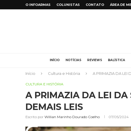
O INFOARMAS
COLUNISTAS
CONTATO
ÁREA DE M
INÍCIO
NOTÍCIAS
REVIEWS
BALÍSTICA
Início
Cultura e História
A PRIMAZIA DA LEI
CULTURA E HISTÓRIA
A PRIMAZIA DA LEI D
DEMAIS LEIS
Escrito por
Willian Marinho Dourado Coelho
07/05/2024