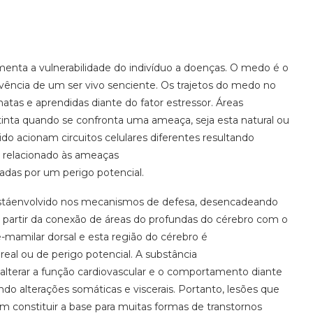
.
enta a vulnerabilidade do indivíduo a doenças. O medo é o
vivência de um ser vivo senciente. Os trajetos do medo no
as e aprendidas diante do fator estressor. Áreas
stinta quando se confronta uma ameaça, seja esta natural ou
o acionam circuitos celulares diferentes resultando
o relacionado às ameaças
sadas por um perigo potencial.
estáenvolvido nos mecanismos de defesa, desencadeando
 a partir da conexão de áreas do profundas do cérebro com o
-mamilar dorsal e esta região do cérebro é
eal ou de perigo potencial. A substância
alterar a função cardiovascular e o comportamento diante
 alterações somáticas e viscerais. Portanto, lesões que
 constituir a base para muitas formas de transtornos