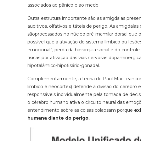
associados ao pânico e ao medo.
Outra estrutura importante são as amigdalas presen
auditivos, olfativos e táteis de perigo. As amigdal
sãoprocessados no núcleo pré-mamilar dorsal que os
possível que a ativação do sistema límbico ou lesõ
emocional”, perda da hierarquia social e do cont
físicas por ativação das vias nervosas dopaminérgic
hipotalâmico-hipofisário-gonadal.
Complementarmente, a teoria de Paul MacLeanconhe
límbico e neocórtex) defende a divisão do cérebro e
responsáveis individualmente pela tomada de deci
o cérebro humano ativa o circuito neural das emoçõe
entendimento sobre as coisas colapsam porque
ex
humana diante do perigo.