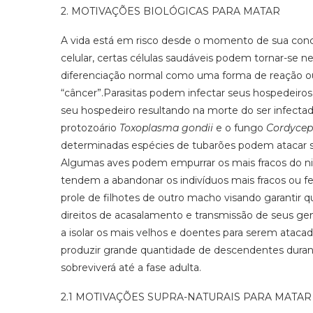
2. MOTIVAÇÕES BIOLÓGICAS PARA MATAR
A vida está em risco desde o momento de sua co
celular, certas células saudáveis podem tornar-se n
diferenciação normal como uma forma de reação ou
“câncer”.Parasitas podem infectar seus hospedeiro
seu hospedeiro resultando na morte do ser infect
protozoário
Toxoplasma
gondii
e o fungo
Cordycep
determinadas espécies de tubarões podem atacar 
Algumas aves podem empurrar os mais fracos do n
tendem a abandonar os indivíduos mais fracos ou f
prole de filhotes de outro macho visando garantir 
direitos de acasalamento e transmissão de seus 
a isolar os mais velhos e doentes para serem atac
produzir grande quantidade de descendentes dura
sobreviverá até a fase adulta.
2.1 MOTIVAÇÕES SUPRA-NATURAIS PARA MATAR