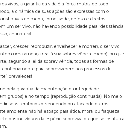
es vivos, a garantia da vida é a força motriz de todo
 modo, a dinâmica de suas ações são expressas com o
instintivas de medo, fome, sede, defesa e direitos
em um ser vivo, não havendo possibilidade para “desistência
sso, antinatural.
cer, crescer, reproduzir, envelhecer e morrer), o ser vivo
sentem uma ameaça real à sua sobrevivência (medo), ou que
rte, segundo a lei da sobrevivência, todas as formas de
uir continuamente para sobreviverem aos processos de
rte” prevalecerá.
fine pela garantia da manutenção da integridade
ou em grupos) e no tempo (reprodução continuada). No meio
andir seus territórios defendendo ou atacando outros
este ambiente não há espaço para ética, moral ou fraqueza
arte dos indivíduos da espécie sobreviva ou que se institua a
agem.