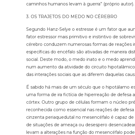
caminhos humanos levam à guerra” (próprio autor)
3. OS TRAJETOS DO MEDO NO CÉREBRO
Segundo Hanz-Selye o estresse é um fator que aum
fator estressor mais primitivo e instintivo de sobre
cérebro conduzem numerosas formas de reações inat
específicas do encéfalo são ativadas de maneira di
social. Deste modo, o medo inato e o medo aprendid
num aumento da atividade do circuito hipotalâmic
das interações sociais que as diferem daquelas cau
É sabido há mais de um século que o hipotálamo 
uma forma de ira fictícia de hiperreação de defesa
córtex. Outro grupo de células formam o núcleo pré
reconhecida como essencial nas reações de defesa r
cinzenta periaquedutal no mesencéfalo é capaz de 
de situações de ameaça ou desespero desencadeando
levam a alterações na função do mesencéfalo podem