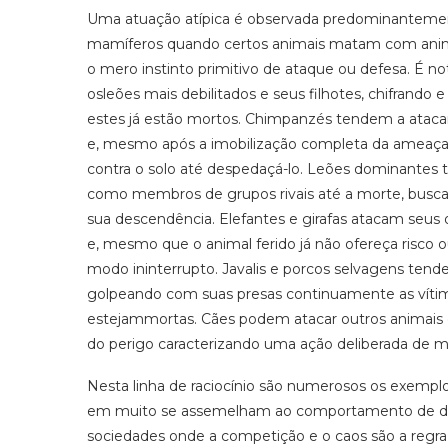
Uma atuação atípica é observada predominanteme
mamíferos quando certos animais matam com ani
o mero instinto primitivo de ataque ou defesa. É n
osleões mais debilitados e seus filhotes, chifrand
estes já estão mortos. Chimpanzés tendem a atacar
e, mesmo após a imobilização completa da ameaça, e
contra o solo até despedaçá-lo. Leões dominantes
como membros de grupos rivais até a morte, buscan
sua descendência. Elefantes e girafas atacam seus
e, mesmo que o animal ferido já não ofereça risco o
modo ininterrupto. Javalis e porcos selvagens ten
golpeando com suas presas continuamente as víti
estejammortas. Cães podem atacar outros animais 
do perigo caracterizando uma ação deliberada de mat
Nesta linha de raciocínio são numerosos os exemplo
em muito se assemelham ao comportamento de def
sociedades onde a competição e o caos são a regra e