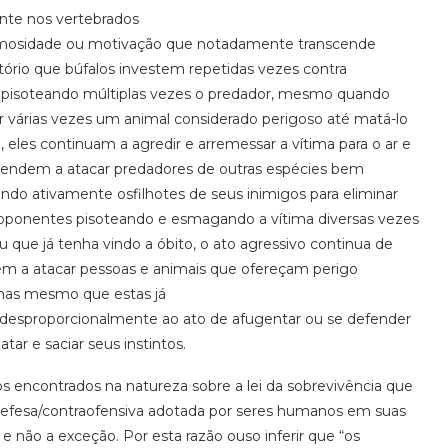
nte nos vertebrados
mosidade ou motivação que notadamente transcende
otório que búfalos investem repetidas vezes contra
o e pisoteando múltiplas vezes o predador, mesmo quando
 várias vezes um animal considerado perigoso até matá-lo
les continuam a agredir e arremessar a vítima para o ar e
 tendem a atacar predadores de outras espécies bem
do ativamente osfilhotes de seus inimigos para eliminar
 oponentes pisoteando e esmagando a vítima diversas vezes
u que já tenha vindo a óbito, o ato agressivo continua de
dem a atacar pessoas e animais que ofereçam perigo
mas mesmo que estas já
desproporcionalmente ao ato de afugentar ou se defender
ar e saciar seus instintos.
s encontrados na natureza sobre a lei da sobrevivência que
esa/contraofensiva adotada por seres humanos em suas
 não a exceção. Por esta razão ouso inferir que “os