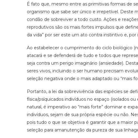
É fato que, mesmo entre as primitivas formas de ser
organismo que sabe ser único e irrepetível. Deste
condão de sobreviver a todo custo. Ações e reações 
reprodutivos são os mais fortes impulsos que defin
da vida” por ser este um ato contra instintivo e, por i
Ao estabelecer o cumprimento do ciclo biológico (nas
atacará e se defenderá de tudo e todos que repre
seja contra um perigo imaginário (ansiedade). Desta
seres vivos, incluindo o ser humano precisam evol
seleção negativa onde o mais adaptado ou “mais fo
Portanto, a lei da sobrevivência das espécies se de
física/psíquicados indivíduos no espaço (isolados 
natural, é imperativo ao “mais forte” dominar e exp
indivíduos, sejam de sua própria espécie ou não. N
pois tudo o que se objetiva é garantir que a maior p
seleção para amanutenção da pureza de sua linh