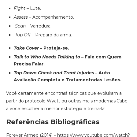
Fight
​ – Lute.
Assess
​ – Acompanhamento.
Scan
​ – Varredura.
Top Off
​ – Preparo da arma.
Take Cover
​
– Proteja-se.
Talk to Who Needs Talking to
​
– Fale com Quem
Precisa Falar.
Top Down Check and Treat Injuries
​
– Auto
Avaliação Completa e Tratamentodas Lesões.
Você certamente encontrará técnicas que evoluíram a
partir do protocolo Wyatt ou outras mais modernas.Cabe
a você escolher a melhor estratégia e treiná-la!
Referências Bibliográficas
Forever Armed (2014) – ​https://www.youtube.com/watch?