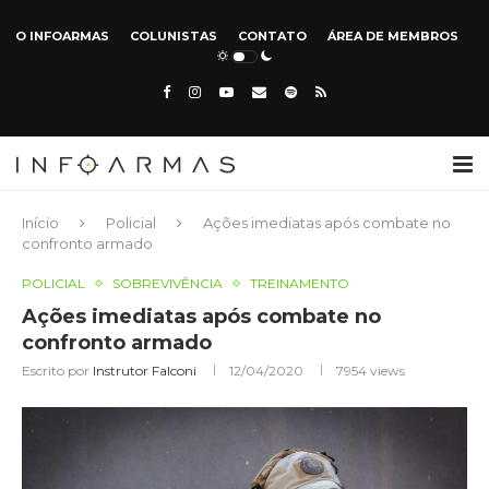
O INFOARMAS
COLUNISTAS
CONTATO
ÁREA DE MEMBROS
Início
Policial
Ações imediatas após combate no
confronto armado
POLICIAL
SOBREVIVÊNCIA
TREINAMENTO
Ações imediatas após combate no
confronto armado
Escrito por
Instrutor Falconi
12/04/2020
7954
views