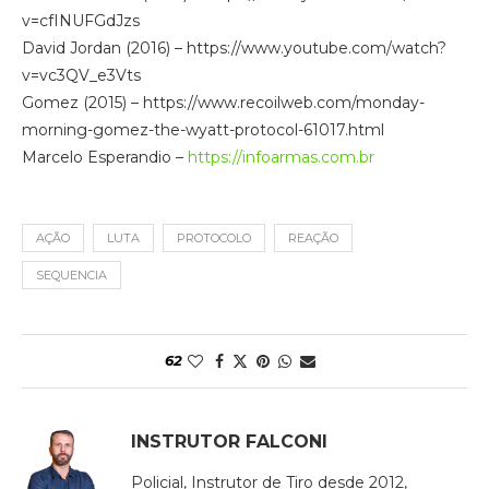
v=cfINUFGdJzs
David Jordan (2016) – ​https://www.youtube.com/watch?
v=vc3QV_e3Vts
Gomez (2015) – https://www.recoilweb.com/monday-
morning-gomez-the-wyatt-protocol-61017.html
Marcelo Esperandio –
https://infoarmas.com.br
AÇÃO
LUTA
PROTOCOLO
REAÇÃO
SEQUENCIA
62
INSTRUTOR FALCONI
Policial, Instrutor de Tiro desde 2012,