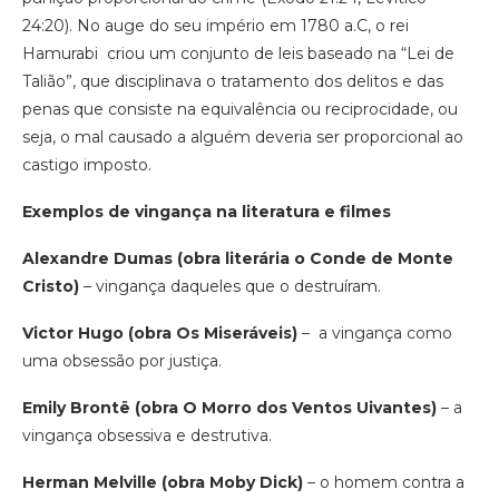
24:20). No auge do seu império em 1780 a.C, o rei
Hamurabi criou um conjunto de leis baseado na “Lei de
Talião”, que disciplinava o tratamento dos delitos e das
penas que consiste na equivalência ou reciprocidade, ou
seja, o mal causado a alguém deveria ser proporcional ao
castigo imposto.
Exemplos de vingança na literatura e filmes
Alexandre Dumas (obra literária o Conde de Monte
Cristo)
– vingança daqueles que o destruíram.
Victor Hugo (obra Os Miseráveis)
– a vingança como
uma obsessão por justiça.
Emily Brontë (obra O Morro dos Ventos Uivantes)
– a
vingança obsessiva e destrutiva.
Herman Melville (obra Moby Dick)
– o homem contra a