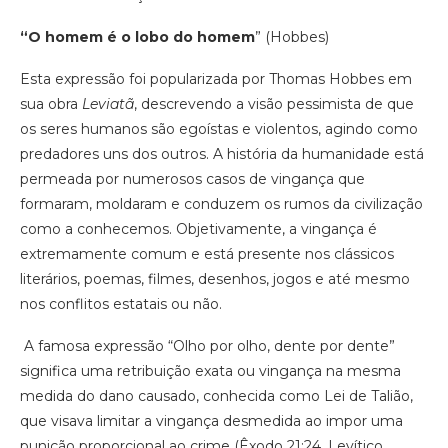
“O homem é o lobo do homem
” (Hobbes)
Esta expressão foi popularizada por Thomas Hobbes em
sua obra
Leviatã
, descrevendo a visão pessimista de que
os seres humanos são egoístas e violentos, agindo como
predadores uns dos outros. A história da humanidade está
permeada por numerosos casos de vingança que
formaram, moldaram e conduzem os rumos da civilização
como a conhecemos. Objetivamente, a vingança é
extremamente comum e está presente nos clássicos
literários, poemas, filmes, desenhos, jogos e até mesmo
nos conflitos estatais ou não.
A famosa expressão “Olho por olho, dente por dente”
significa uma retribuição exata ou vingança na mesma
medida do dano causado, conhecida como Lei de Talião,
que visava limitar a vingança desmedida ao impor uma
punição proporcional ao crime (Êxodo 21:24, Levítico