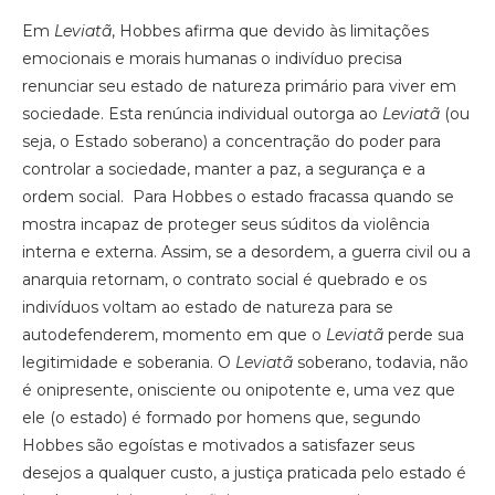
Em
Leviatã
, Hobbes afirma que devido às limitações
emocionais e morais humanas o indivíduo precisa
renunciar seu estado de natureza primário para viver em
sociedade. Esta renúncia individual outorga ao
Leviatã
(ou
seja, o Estado soberano) a concentração do poder para
controlar a sociedade, manter a paz, a segurança e a
ordem social. Para Hobbes o estado fracassa quando se
mostra incapaz de proteger seus súditos da violência
interna e externa. Assim, se a desordem, a guerra civil ou a
anarquia retornam, o contrato social é quebrado e os
indivíduos voltam ao estado de natureza para se
autodefenderem, momento em que o
Leviatã
perde sua
legitimidade e soberania. O
Leviatã
soberano, todavia, não
é onipresente, onisciente ou onipotente e, uma vez que
ele (o estado) é formado por homens que, segundo
Hobbes são egoístas e motivados a satisfazer seus
desejos a qualquer custo, a justiça praticada pelo estado é