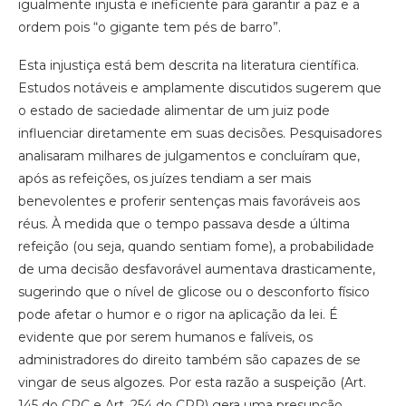
igualmente injusta e ineficiente para garantir a paz e a
ordem pois “o gigante tem pés de barro”.
Esta injustiça está bem descrita na literatura científica.
Estudos notáveis e amplamente discutidos sugerem que
o estado de saciedade alimentar de um juiz pode
influenciar diretamente em suas decisões. Pesquisadores
analisaram milhares de julgamentos e concluíram que,
após as refeições, os juízes tendiam a ser mais
benevolentes e proferir sentenças mais favoráveis aos
réus. À medida que o tempo passava desde a última
refeição (ou seja, quando sentiam fome), a probabilidade
de uma decisão desfavorável aumentava drasticamente,
sugerindo que o nível de glicose ou o desconforto físico
pode afetar o humor e o rigor na aplicação da lei. É
evidente que por serem humanos e falíveis, os
administradores do direito também são capazes de se
vingar de seus algozes. Por esta razão a suspeição (Art.
145 do CPC e Art. 254 do CPP) gera uma presunção