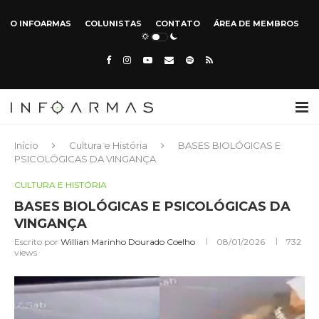
O INFOARMAS
COLUNISTAS
CONTATO
ÁREA DE MEMBROS
Início
Cultura e História
BASES BIOLÓGICAS E
PSICOLÓGICAS DA VINGANÇA
CULTURA E HISTÓRIA
BASES BIOLÓGICAS E PSICOLÓGICAS DA
VINGANÇA
Escrito por
Willian Marinho Dourado Coelho
08/01/2026
732
views