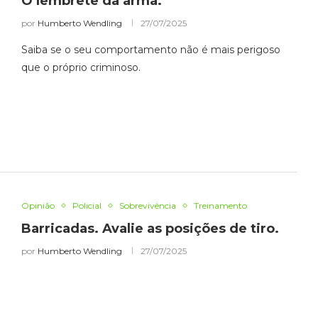
O lembrete da arma.
por
Humberto Wendling
27/07/2025
Saiba se o seu comportamento não é mais perigoso
que o próprio criminoso.
Opinião
Policial
Sobrevivência
Treinamento
Barricadas. Avalie as posições de tiro.
por
Humberto Wendling
27/07/2025