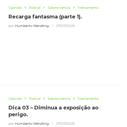
Opinião
Policial
Sobrevivência
Treinamento
Recarga fantasma (parte 1).
por
Humberto Wendling
27/07/2025
Opinião
Policial
Sobrevivência
Treinamento
Dica 03 – Diminua a exposição ao
perigo.
por
Humberto Wendling
27/07/2025