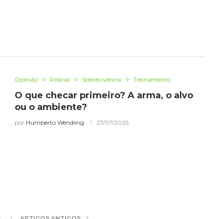
Opinião
Policial
Sobrevivência
Treinamento
O que checar primeiro? A arma, o alvo
ou o ambiente?
por
Humberto Wendling
27/07/2025
S
ARTIGOS ANTIGOS