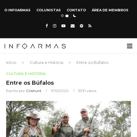
O INFOARMAS
COLUNISTAS
CONTATO
ÁREA DE MEMBROS
Início
Cultura e História
Entre os Búfalos
CULTURA E HISTÓRIA
Entre os Búfalos
Escrito por
Crishunt
11/12/2020
3931
views