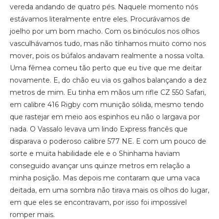
vereda andando de quatro pés. Naquele momento nós
estávamos literalmente entre eles. Procurávamos de
joelho por um bom macho. Com os binóculos nos olhos
vasculhávamos tudo, mas não tínhamos muito como nos
mover, pois os búfalos andavam realmente a nossa volta.
Uma fêmea comeu tão perto que eu tive que me deitar
novamente. E, do chão eu via os galhos balançando a dez
metros de mim. Eu tinha em mãos um rifle CZ 550 Safari,
em calibre 416 Rigby com munição sólida, mesmo tendo
que rastejar em meio aos espinhos eu não o largava por
nada. O Vassalo levava um lindo Express francês que
disparava o poderoso calibre 577 NE. E com um pouco de
sorte e muita habilidade ele e o Shinhama haviam
conseguido avançar uns quinze metros em relação a
minha posição. Mas depois me contaram que uma vaca
deitada, em uma sombra não tirava mais os olhos do lugar,
em que eles se encontravam, por isso foi impossível
romper mais.