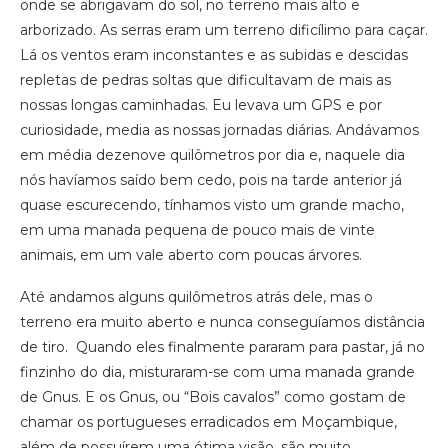
onde se abrigavam do sol, no terreno mais alto e
arborizado. As serras eram um terreno dificílimo para caçar.
Lá os ventos eram inconstantes e as subidas e descidas
repletas de pedras soltas que dificultavam de mais as
nossas longas caminhadas. Eu levava um GPS e por
curiosidade, media as nossas jornadas diárias. Andávamos
em média dezenove quilômetros por dia e, naquele dia
nós havíamos saído bem cedo, pois na tarde anterior já
quase escurecendo, tínhamos visto um grande macho,
em uma manada pequena de pouco mais de vinte
animais, em um vale aberto com poucas árvores.
Até andamos alguns quilômetros atrás dele, mas o
terreno era muito aberto e nunca conseguíamos distância
de tiro. Quando eles finalmente pararam para pastar, já no
finzinho do dia, misturaram-se com uma manada grande
de Gnus. E os Gnus, ou “Bois cavalos” como gostam de
chamar os portugueses erradicados em Moçambique,
além de possuírem uma ótima visão, são muito