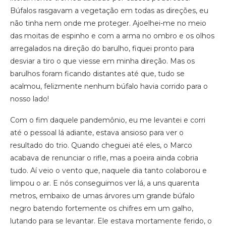
Búfalos rasgavam a vegetação em todas as direções, eu
não tinha nem onde me proteger. Ajoelhei-me no meio
das moitas de espinho e com a arma no ombro e os olhos
arregalados na direção do barulho, fiquei pronto para
desviar a tiro o que viesse em minha direção. Mas os
barulhos foram ficando distantes até que, tudo se
acalmou, felizmente nenhum búfalo havia corrido para o
nosso lado!
Com o fim daquele pandemônio, eu me levantei e corri
até o pessoal lá adiante, estava ansioso para ver o
resultado do trio. Quando cheguei até eles, o Marco
acabava de renunciar o rifle, mas a poeira ainda cobria
tudo. Aí veio o vento que, naquele dia tanto colaborou e
limpou o ar. E nós conseguimos ver lá, a uns quarenta
metros, embaixo de umas árvores um grande búfalo
negro batendo fortemente os chifres em um galho,
lutando para se levantar. Ele estava mortamente ferido, o