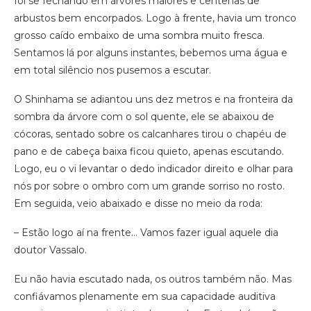
foi se fechando em árvores maiores e centenas de
arbustos bem encorpados. Logo à frente, havia um tronco
grosso caído embaixo de uma sombra muito fresca.
Sentamos lá por alguns instantes, bebemos uma água e
em total silêncio nos pusemos a escutar.
O Shinhama se adiantou uns dez metros e na fronteira da
sombra da árvore com o sol quente, ele se abaixou de
cócoras, sentado sobre os calcanhares tirou o chapéu de
pano e de cabeça baixa ficou quieto, apenas escutando.
Logo, eu o vi levantar o dedo indicador direito e olhar para
nós por sobre o ombro com um grande sorriso no rosto.
Em seguida, veio abaixado e disse no meio da roda:
– Estão logo aí na frente… Vamos fazer igual aquele dia
doutor Vassalo.
Eu não havia escutado nada, os outros também não. Mas
confiávamos plenamente em sua capacidade auditiva