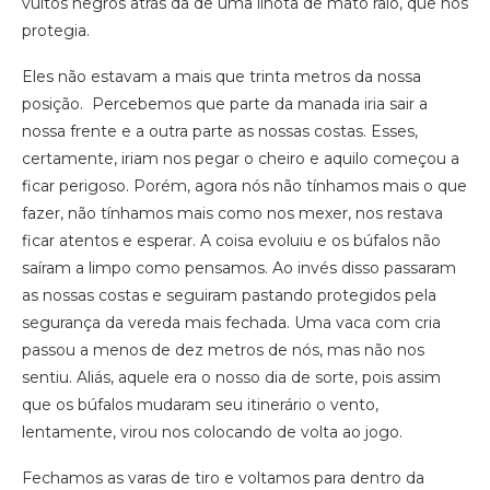
vultos negros atrás da de uma ilhota de mato ralo, que nos
protegia.
Eles não estavam a mais que trinta metros da nossa
posição. Percebemos que parte da manada iria sair a
nossa frente e a outra parte as nossas costas. Esses,
certamente, iriam nos pegar o cheiro e aquilo começou a
ficar perigoso. Porém, agora nós não tínhamos mais o que
fazer, não tínhamos mais como nos mexer, nos restava
ficar atentos e esperar. A coisa evoluiu e os búfalos não
saíram a limpo como pensamos. Ao invés disso passaram
as nossas costas e seguiram pastando protegidos pela
segurança da vereda mais fechada. Uma vaca com cria
passou a menos de dez metros de nós, mas não nos
sentiu. Aliás, aquele era o nosso dia de sorte, pois assim
que os búfalos mudaram seu itinerário o vento,
lentamente, virou nos colocando de volta ao jogo.
Fechamos as varas de tiro e voltamos para dentro da