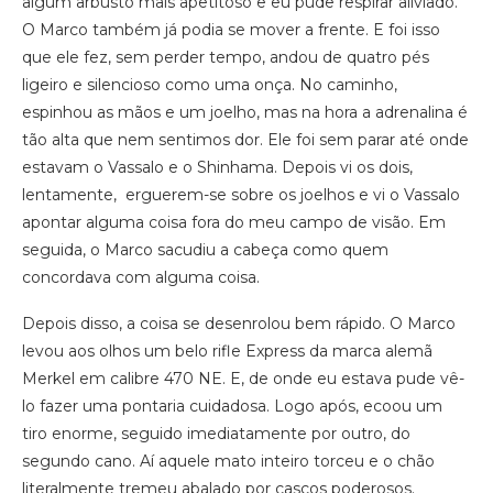
algum arbusto mais apetitoso e eu pude respirar aliviado.
O Marco também já podia se mover a frente. E foi isso
que ele fez, sem perder tempo, andou de quatro pés
ligeiro e silencioso como uma onça. No caminho,
espinhou as mãos e um joelho, mas na hora a adrenalina é
tão alta que nem sentimos dor. Ele foi sem parar até onde
estavam o Vassalo e o Shinhama. Depois vi os dois,
lentamente, erguerem-se sobre os joelhos e vi o Vassalo
apontar alguma coisa fora do meu campo de visão. Em
seguida, o Marco sacudiu a cabeça como quem
concordava com alguma coisa.
Depois disso, a coisa se desenrolou bem rápido. O Marco
levou aos olhos um belo rifle Express da marca alemã
Merkel em calibre 470 NE. E, de onde eu estava pude vê-
lo fazer uma pontaria cuidadosa. Logo após, ecoou um
tiro enorme, seguido imediatamente por outro, do
segundo cano. Aí aquele mato inteiro torceu e o chão
literalmente tremeu abalado por cascos poderosos.