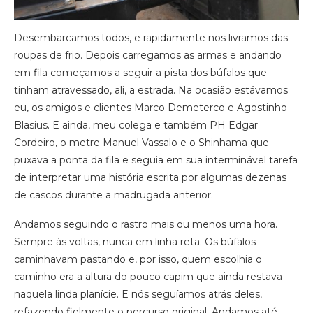
Desembarcamos todos, e rapidamente nos livramos das
roupas de frio. Depois carregamos as armas e andando
em fila começamos a seguir a pista dos búfalos que
tinham atravessado, ali, a estrada. Na ocasião estávamos
eu, os amigos e clientes Marco Demeterco e Agostinho
Blasius. E ainda, meu colega e também PH Edgar
Cordeiro, o metre Manuel Vassalo e o Shinhama que
puxava a ponta da fila e seguia em sua interminável tarefa
de interpretar uma história escrita por algumas dezenas
de cascos durante a madrugada anterior.
Andamos seguindo o rastro mais ou menos uma hora.
Sempre às voltas, nunca em linha reta. Os búfalos
caminhavam pastando e, por isso, quem escolhia o
caminho era a altura do pouco capim que ainda restava
naquela linda planície. E nós seguíamos atrás deles,
refazendo fielmente o percurso original. Andamos até