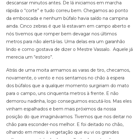
descansar minutos antes. De lá iniciamos em marcha
rápida o “corte” e tudo correu bem. Chegamos ao ponto
da emboscada e nenhum búfalo havia saído na campina
ainda. Cinco zebras é que lá estavam em campo aberto e
nós tivemos que romper bem devagar nos últimos
metros para não alertá-las. Uma delas era um garanhão
lindo e como gostava de dizer o Mestre Vassalo. Aquele já
merecia um “estoiro”.
Atrás de uma moita armamos as varas de tiro, checamos,
novamente, o vento e nos sentamos no chão à espera
dos búfalos que a qualquer momento surgiriam do mato
para o campo, uns cinquenta metros à frente. E não
demorou nadinha, logo conseguimos escutá-los. Mas eles
vinham espalhados e bem mais próximos da nossa
posição do que imaginávamos. Tivemos que nos deitar no
chão para esconder-nos melhor. E foi deitado no chão,
olhando em meio à vegetação que eu vi os grandes