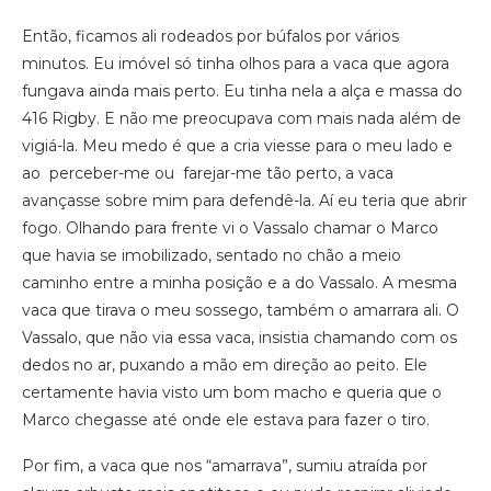
Então, ficamos ali rodeados por búfalos por vários
minutos. Eu imóvel só tinha olhos para a vaca que agora
fungava ainda mais perto. Eu tinha nela a alça e massa do
416 Rigby. E não me preocupava com mais nada além de
vigiá-la. Meu medo é que a cria viesse para o meu lado e
ao perceber-me ou farejar-me tão perto, a vaca
avançasse sobre mim para defendê-la. Aí eu teria que abrir
fogo. Olhando para frente vi o Vassalo chamar o Marco
que havia se imobilizado, sentado no chão a meio
caminho entre a minha posição e a do Vassalo. A mesma
vaca que tirava o meu sossego, também o amarrara ali. O
Vassalo, que não via essa vaca, insistia chamando com os
dedos no ar, puxando a mão em direção ao peito. Ele
certamente havia visto um bom macho e queria que o
Marco chegasse até onde ele estava para fazer o tiro.
Por fim, a vaca que nos “amarrava”, sumiu atraída por