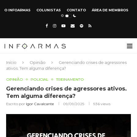
O INFOARMAS
COLUNISTAS
CONTATO
ÁREA DE MEMBROS
Início
Opinião
Gerenciando crises de agressores
ativos. Tem alguma diferença?
OPINIÃO
POLICIAL
TREINAMENTO
Gerenciando crises de agressores ativos.
Tem alguma diferença?
Escrito por
Igor Cavalcante
09/09/2025
936
views