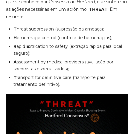
que se conhece por
Consenso de Hartford
, que sintetizou
as ações necessárias em um acrônimo:
THREAT
. Em
resumo:
T
hreat suppression (supressão da ameaça);
H
emorrhage control (controle de hemorragias);
R
apid
E
xtrication to safety (extração rápida para local
seguro);
A
ssessment by medical providers (avaliação por
socorristas especializados);
T
ransport for definitive care (transporte para
tratamento definitivo).