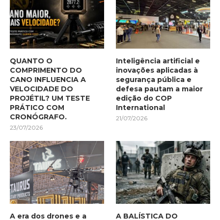
QUANTO O
Inteligência artificial e
COMPRIMENTO DO
inovações aplicadas à
CANO INFLUENCIA A
segurança pública e
VELOCIDADE DO
defesa pautam a maior
PROJÉTIL? UM TESTE
edição do COP
PRÁTICO COM
International
CRONÓGRAFO.
21/07/2026
23/07/2026
A era dos drones e a
A BALÍSTICA DO