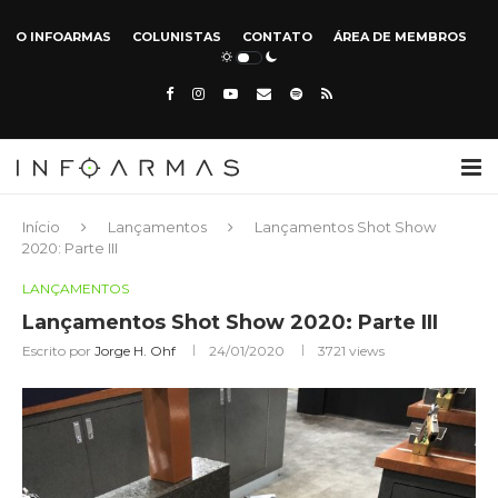
O INFOARMAS
COLUNISTAS
CONTATO
ÁREA DE MEMBROS
Início
Lançamentos
Lançamentos Shot Show
2020: Parte III
LANÇAMENTOS
Lançamentos Shot Show 2020: Parte III
Escrito por
Jorge H. Ohf
24/01/2020
3721
views