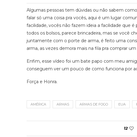
Algumas pessoas tem dúvidas ou não sabem como f
falar só uma coisa pra vocês, aqui é um lugar comu
facilidade, vocês não fazem ideia a facilidade qu
todos os bolsos, parece brincadeira, mas se você ch
juntamente com o porte de arma, é feito uma consu
arma, as vezes demora mais na fila pra comprar um 
Enfim, esse vídeo foi um bate papo com meu amigo
conseguem ver um pouco de como funciona por aq
Força e Honra.
AMÉRICA
ARMAS
ARMAS DE FOGO
EUA
12