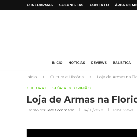
O INFOARMAS
COLUNISTAS
CONTATO
ÁREA DE M
INÍCIO
NOTÍCIAS
REVIEWS
BALÍSTICA
Início
Cultura e História
Loja de Armas na Fl
CULTURA E HISTÓRIA
OPINIÃO
Loja de Armas na Flori
Escrito por
Safe Command
14/01/2020
17950
views