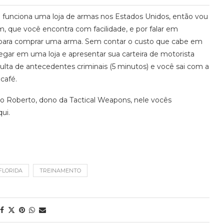
unciona uma loja de armas nos Estados Unidos, então vou
m, que você encontra com facilidade, e por falar em
e é para comprar uma arma. Sem contar o custo que cabe em
egar em uma loja e apresentar sua carteira de motorista
lta de antecedentes criminais (5 minutos) e você sai com a
café.
 Roberto, dono da Tactical Weapons, nele vocês
ui.
FLORIDA
TREINAMENTO