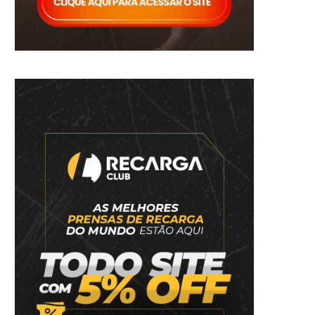
Dica 04 – Use o bluetooth.
O truque das expectat