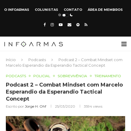
O INFOARMAS
COLUNISTAS
CONTATO
ÁREA DE MEMBROS
Início
Podcasts
Podcast 2 – Combat Mindset com
Marcelo Esperandio da Esperandio Tactical Concept
PODCASTS
POLICIAL
SOBREVIVÊNCIA
TREINAMENTO
Podcast 2 – Combat Mindset com Marcelo
Esperandio da Esperandio Tactical
Concept
Escrito por
Jorge H. Ohf
25/03/2020
3594
views