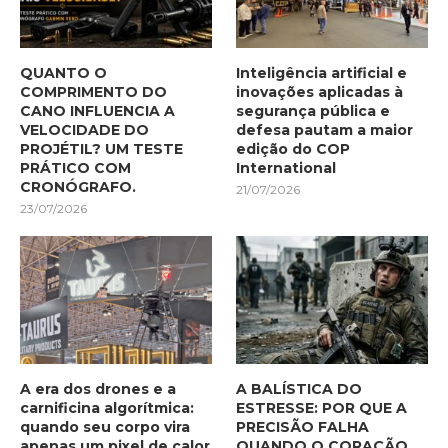
QUANTO O
Inteligência artificial e
COMPRIMENTO DO
inovações aplicadas à
CANO INFLUENCIA A
segurança pública e
VELOCIDADE DO
defesa pautam a maior
PROJÉTIL? UM TESTE
edição do COP
PRÁTICO COM
International
CRONÓGRAFO.
21/07/2026
23/07/2026
A era dos drones e a
A BALÍSTICA DO
carnificina algorítmica:
ESTRESSE: POR QUE A
quando seu corpo vira
PRECISÃO FALHA
apenas um pixel de calor
QUANDO O CORAÇÃO