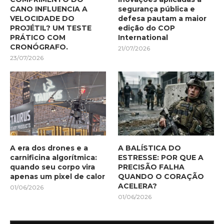
CANO INFLUENCIA A
segurança pública e
VELOCIDADE DO
defesa pautam a maior
PROJÉTIL? UM TESTE
edição do COP
PRÁTICO COM
International
CRONÓGRAFO.
21/07/2026
23/07/2026
A era dos drones e a
A BALÍSTICA DO
carnificina algorítmica:
ESTRESSE: POR QUE A
quando seu corpo vira
PRECISÃO FALHA
apenas um pixel de calor
QUANDO O CORAÇÃO
ACELERA?
01/06/2026
01/06/2026