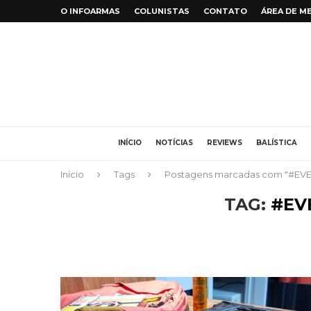
O INFOARMAS
COLUNISTAS
CONTATO
ÁREA DE M
INÍCIO
NOTÍCIAS
REVIEWS
BALÍSTICA
Início
Tags
Postagens marcadas com "#E
TAG:
#EV