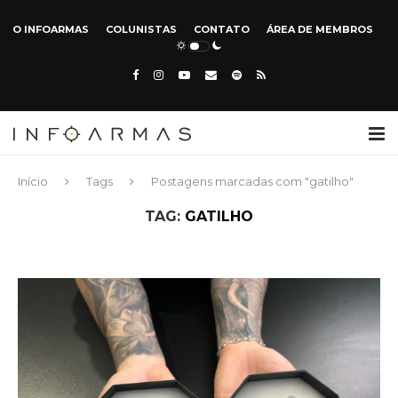
O INFOARMAS
COLUNISTAS
CONTATO
ÁREA DE MEMBROS
Início
Tags
Postagens marcadas com "gatilho"
TAG:
GATILHO