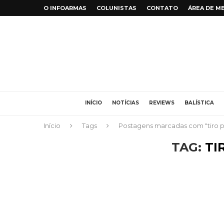
O INFOARMAS
COLUNISTAS
CONTATO
ÁREA DE M
INÍCIO
NOTÍCIAS
REVIEWS
BALÍSTICA
Início
Tags
Postagens marcadas com "tiro p
TAG:
TI