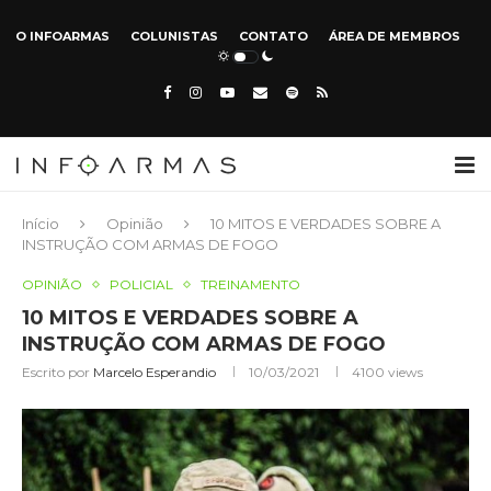
O INFOARMAS
COLUNISTAS
CONTATO
ÁREA DE MEMBROS
Início
Opinião
10 MITOS E VERDADES SOBRE A
INSTRUÇÃO COM ARMAS DE FOGO
OPINIÃO
POLICIAL
TREINAMENTO
10 MITOS E VERDADES SOBRE A
INSTRUÇÃO COM ARMAS DE FOGO
Escrito por
Marcelo Esperandio
10/03/2021
4100
views