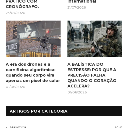
PRÁTICO COM
International
CRONÓGRAFO.
21/07/2026
23/07/2026
A era dos drones e a
A BALÍSTICA DO
carnificina algorítmica:
ESTRESSE: POR QUE A
quando seu corpo vira
PRECISÃO FALHA
apenas um pixel de calor
QUANDO O CORAÇÃO
ACELERA?
01/06/2026
01/06/2026
ARTIGOS POR CATEGORIA
Balística
(43)