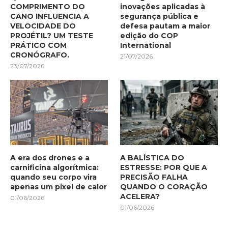
COMPRIMENTO DO
inovações aplicadas à
CANO INFLUENCIA A
segurança pública e
VELOCIDADE DO
defesa pautam a maior
PROJÉTIL? UM TESTE
edição do COP
PRÁTICO COM
International
CRONÓGRAFO.
21/07/2026
23/07/2026
A era dos drones e a
A BALÍSTICA DO
carnificina algorítmica:
ESTRESSE: POR QUE A
quando seu corpo vira
PRECISÃO FALHA
apenas um pixel de calor
QUANDO O CORAÇÃO
ACELERA?
01/06/2026
01/06/2026