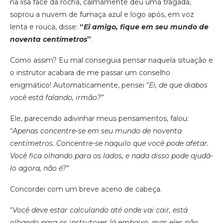
na lisa face da rocha, calmamente deu uma tragada,
soprou a nuvem de fumaça azul e logo após, em voz
lenta e rouca, disse:
“
Ei amigo, fique em seu mundo de
noventa centímetros
”
.
Como assim? Eu mal conseguia pensar naquela situação e
o instrutor acabara de me passar um conselho
enigmático! Automaticamente, pensei “
Ei, de que diabos
você está falando, irmão?
”
Ele, parecendo adivinhar meus pensamentos, falou:
“
Apenas concentre-se em seu mundo de noventa
centímetros. Concentre-se naquilo que você pode afetar.
Você fica olhando para os lados, e nada disso pode ajudá-
lo agora, não é?
”
Concordei com um breve aceno de cabeça.
“
Você deve estar calculando até onde vai cair, está
olhando para os instrutores lá embaixo, mas eles não