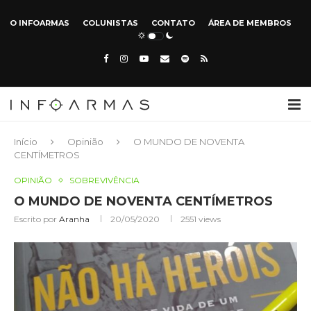
O INFOARMAS
COLUNISTAS
CONTATO
ÁREA DE MEMBROS
Início
Opinião
O MUNDO DE NOVENTA
CENTÍMETROS
OPINIÃO
SOBREVIVÊNCIA
O MUNDO DE NOVENTA CENTÍMETROS
Escrito por
Aranha
20/05/2020
2551
views