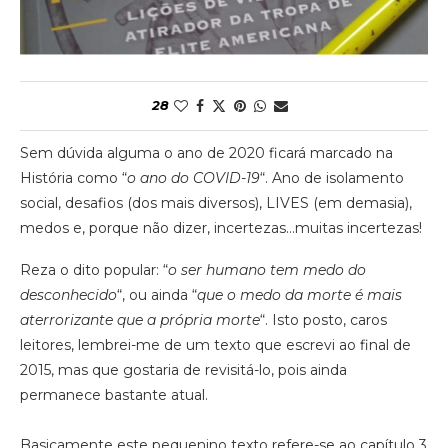
28
Sem dúvida alguma o ano de 2020 ficará marcado na
História como “
o ano do COVID-19
“. Ano de isolamento
social, desafios (dos mais diversos), LIVES (em demasia),
medos e, porque não dizer, incertezas…muitas incertezas!
Reza o dito popular: “
o ser humano tem medo do
desconhecido
“, ou ainda “
que o medo da morte é mais
aterrorizante que a própria morte
“. Isto posto, caros
leitores, lembrei-me de um texto que escrevi ao final de
2015, mas que gostaria de revisitá-lo, pois ainda
permanece bastante atual.
Basicamente este pequenino texto refere-se ao capítulo 3