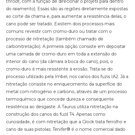
throat
, com a função de direcionar o projétil para dentro
do raiamento). Essas são as regiões diretamente expostas
ao corte da chama e, para aumentar a resistência delas, o
cano pode ser tratado. Existem dois processos mais
comuns: revestir com cromo-duro ou tratar com o
processo de nitretação (também chamado de
carbonitretação). A primeira opção consiste em depositar
uma camada de cromo-duro em toda a extensão do
interior do cano (da câmara à boca do cano), pois, o
cromo-duro é mais resistente à erosão. Trata-se do
processo utilizado pela Imbel, nos canos dos fuzis IA2. Já a
nitretação consiste no enriquecimento da superfície do
metal com nitrogênio e carbono, através de um processo
termoquímico que concede dureza e consequente
resistência ao desgaste. A Taurus utiliza nitretação na
construção dos canos do fuzil T4. Apenas como
curiosidade, é com nitretação que a Glock trata ferrolho e
cano de suas pistolas;
Tenifer
® é o nome comercial dado