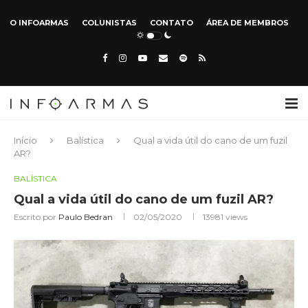
O INFOARMAS
COLUNISTAS
CONTATO
ÁREA DE MEMBROS
Início
Balística
Qual a vida útil do cano de um fuzil
AR?
BALÍSTICA
Qual a vida útil do cano de um fuzil AR?
Escrito por
Paulo Bedran
02/05/2020
13981
views