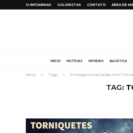
O INFOARMAS
COLUNISTAS
CONTATO
ÁREA DE M
INÍCIO
NOTÍCIAS
REVIEWS
BALÍSTICA
Início
Tags
Postagens marcadas com "torni
TAG:
T