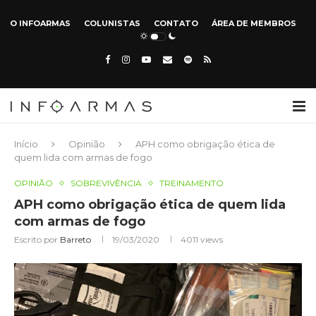
O INFOARMAS
COLUNISTAS
CONTATO
ÁREA DE MEMBROS
Início
Opinião
APH como obrigação ética de
quem lida com armas de fogo
OPINIÃO
SOBREVIVÊNCIA
TREINAMENTO
APH como obrigação ética de quem lida
com armas de fogo
Escrito por
Barreto
19/03/2020
4011
views