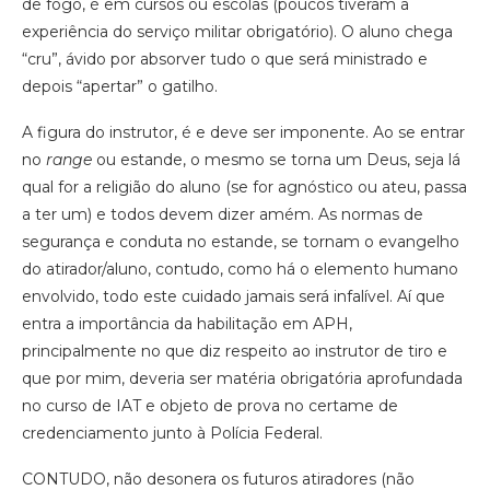
de fogo, é em cursos ou escolas (poucos tiveram a
experiência do serviço militar obrigatório). O aluno chega
“cru”, ávido por absorver tudo o que será ministrado e
depois “apertar” o gatilho.
A figura do instrutor, é e deve ser imponente. Ao se entrar
no
range
ou estande, o mesmo se torna um Deus, seja lá
qual for a religião do aluno (se for agnóstico ou ateu, passa
a ter um) e todos devem dizer amém. As normas de
segurança e conduta no estande, se tornam o evangelho
do atirador/aluno, contudo, como há o elemento humano
envolvido, todo este cuidado jamais será infalível. Aí que
entra a importância da habilitação em APH,
principalmente no que diz respeito ao instrutor de tiro e
que por mim, deveria ser matéria obrigatória aprofundada
no curso de IAT e objeto de prova no certame de
credenciamento junto à Polícia Federal.
CONTUDO, não desonera os futuros atiradores (não