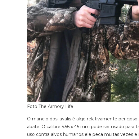
Foto The Armory Life
O manejo dos javalis é algo relativamente perigoso
abate. O calibre 5.56 x 45 mm pode ser usado para 
uso contra alvos humanos ele peca muitas vezes e 