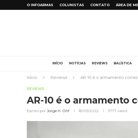
O INFOARMAS
COLUNISTAS
CONTATO
ÁREA DE M
INÍCIO
NOTÍCIAS
REVIEWS
BALÍSTICA
Início
Reviews
AR-10 é o armamento corret
REVIEWS
AR-10 é o armamento c
Escrito por
Jorge H. Ohf
18/05/2022
3777
views