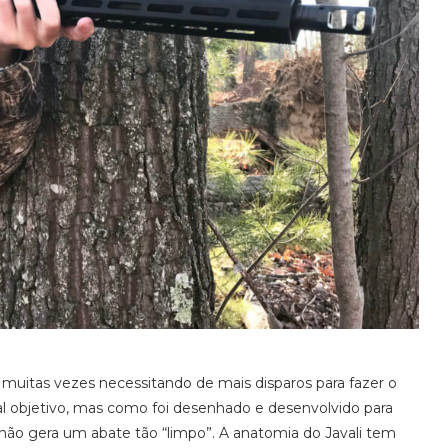
, muitas vezes necessitando de mais disparos para fazer o
tal objetivo, mas como foi desenhado e desenvolvido para
não gera um abate tão “limpo”. A anatomia do Javali tem