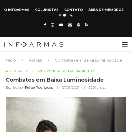
O INFOARMAS
COLUNISTAS
CONTATO
ÁREA DE MEMBROS
Início
Policial
Combates em Baixa Luminosidade
POLICIAL
SOBREVIVÊNCIA
TREINAMENTO
Combates em Baixa Luminosidade
Escrito por
Felipe Rodrigues
17/09/2021
6261
views