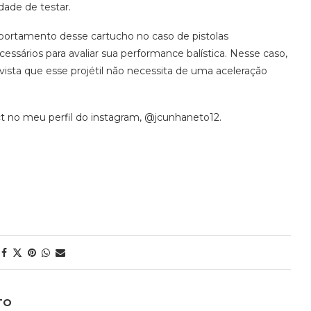
dade de testar.
portamento desse cartucho no caso de pistolas
ssários para avaliar sua performance balística. Nesse caso,
ta que esse projétil não necessita de uma aceleração
t no meu perfil do instagram, @jcunhaneto12.
TO