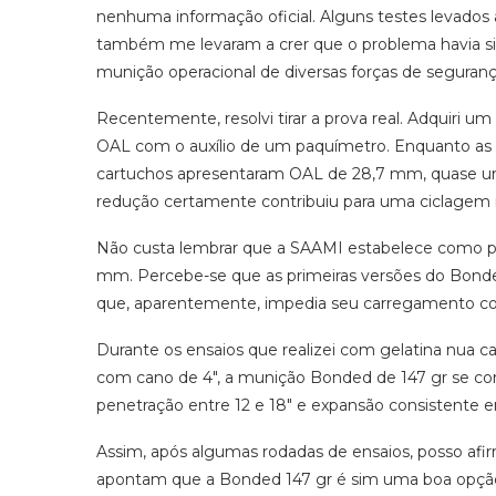
nenhuma informação oficial. Alguns testes levados a 
também me levaram a crer que o problema havia si
munição operacional de diversas forças de seguranç
Recentemente, resolvi tirar a prova real. Adquiri um
OAL com o auxílio de um paquímetro. Enquanto as 
cartuchos apresentaram OAL de 28,7 mm, quase um
redução certamente contribuiu para uma ciclagem
Não custa lembrar que a SAAMI estabelece como pa
mm. Percebe-se que as primeiras versões do Bonde
que, aparentemente, impedia seu carregamento co
Durante os ensaios que realizei com gelatina nua c
com cano de 4″, a munição Bonded de 147 gr se c
penetração entre 12 e 18″ e expansão consistente 
Assim, após algumas rodadas de ensaios, posso afi
apontam que a Bonded 147 gr é sim uma boa opção