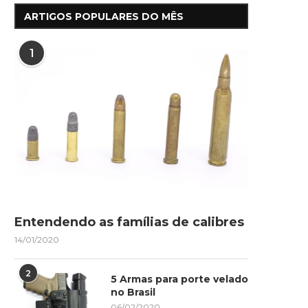
ARTIGOS POPULARES DO MÊS
1
“Pris”, minhas munições de
O melhor calibre pa
competição.
autodefesa
Entendendo as famílias de calibres
14/01/2020
2
5 Armas para porte velado
no Brasil
06/02/2020