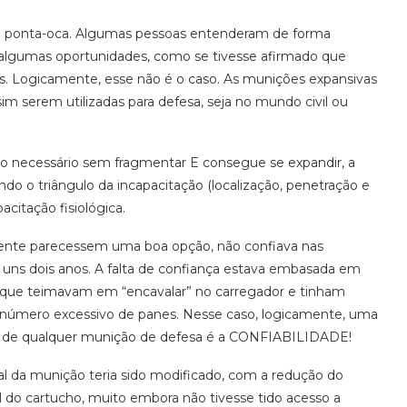
de ponta-oca. Algumas pessoas entenderam de forma
 algumas oportunidades, como se tivesse afirmado que
 Logicamente, esse não é o caso. As munições expansivas
 serem utilizadas para defesa, seja no mundo civil ou
o necessário sem fragmentar E consegue se expandir, a
do o triângulo da incapacitação (localização, penetração e
citação fisiológica.
mente parecessem uma boa opção, não confiava nas
 uns dois anos. A falta de confiança estava embasada em
, que teimavam em “encavalar” no carregador e tinham
 número excessivo de panes. Nesse caso, logicamente, uma
to de qualquer munição de defesa é a CONFIABILIDADE!
al da munição teria sido modificado, com a redução do
 do cartucho, muito embora não tivesse tido acesso a