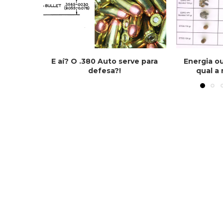
E aí? O .380 Auto serve para
Energia o
defesa?!
qual a 