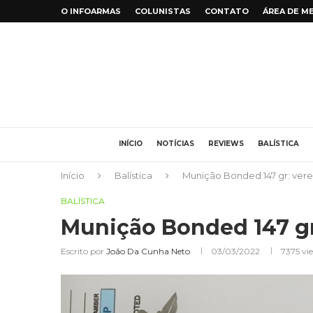
O INFOARMAS
COLUNISTAS
CONTATO
ÁREA DE M
INÍCIO
NOTÍCIAS
REVIEWS
BALÍSTICA
Início
Balística
Munição Bonded 147 gr: vere
BALÍSTICA
Munição Bonded 147 gr
Escrito por
João Da Cunha Neto
03/03/2022
7375
vi