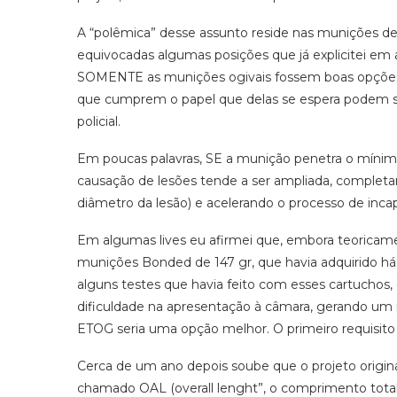
A “polêmica” desse assunto reside nas munições 
equivocadas algumas posições que já explicitei em
SOMENTE as munições ogivais fossem boas opções.
que cumprem o papel que delas se espera podem sim
policial.
Em poucas palavras, SE a munição penetra o mínim
causação de lesões tende a ser ampliada, completan
diâmetro da lesão) e acelerando o processo de incapa
Em algumas lives eu afirmei que, embora teorica
munições Bonded de 147 gr, que havia adquirido há
alguns testes que havia feito com esses cartuchos
dificuldade na apresentação à câmara, gerando um
ETOG seria uma opção melhor. O primeiro requisi
Cerca de um ano depois soube que o projeto origin
chamado OAL (overall lenght”, o comprimento total