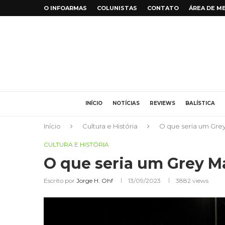
O INFOARMAS
COLUNISTAS
CONTATO
ÁREA DE M
INÍCIO
NOTÍCIAS
REVIEWS
BALÍSTICA
Início
Cultura e História
O que seria um Gre
CULTURA E HISTÓRIA
O que seria um Grey M
Escrito por
Jorge H. Ohf
13/09/2023
3882
views