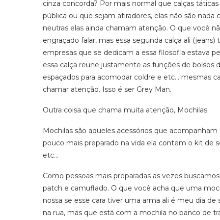
cinza concorda? Por mais normal que calças tática
pública ou que sejam atiradores, elas não são nad
neutras elas ainda chamam atenção. O que você não 
engraçado falar, mas essa segunda calça ali (jeans)
empresas que se dedicam a essa filosofia estava p
essa calça reune justamente as funções de bolsos d
espaçados para acomodar coldre e etc… mesmas cara
chamar atenção. Isso é ser Grey Man.
Outra coisa que chama muita atenção, Mochilas.
Mochilas são aqueles acessórios que acompanham a
pouco mais preparado na vida ela contem o kit de s
etc…
Como pessoas mais preparadas as vezes buscamos alg
patch e camuflado. O que você acha que uma mochi
nossa se esse cara tiver uma arma ali é meu dia de 
na rua, mas que está com a mochila no banco de 