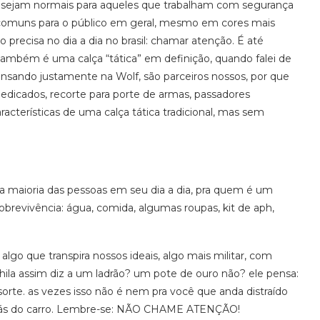
s sejam normais para aqueles que trabalham com segurança
a comuns para o público em geral, mesmo em cores mais
precisa no dia a dia no brasil: chamar atenção. É até
 também é uma calça “tática” em definição, quando falei de
ensando justamente na Wolf, são parceiros nossos, por que
edicados, recorte para porte de armas, passadores
cterísticas de uma calça tática tradicional, mas sem
 maioria das pessoas em seu dia a dia, pra quem é um
obrevivência: água, comida, algumas roupas, kit de aph,
o que transpira nossos ideais, algo mais militar, com
la assim diz a um ladrão? um pote de ouro não? ele pensa:
sorte. as vezes isso não é nem pra você que anda distraído
trás do carro. Lembre-se: NÃO CHAME ATENÇÃO!