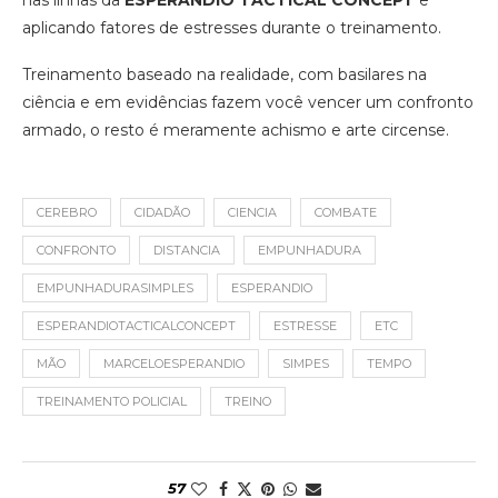
nas linhas da
ESPERANDIO TACTICAL CONCEPT
e
aplicando fatores de estresses durante o treinamento.
Treinamento baseado na realidade, com basilares na
ciência e em evidências fazem você vencer um confronto
armado, o resto é meramente achismo e arte circense.
CEREBRO
CIDADÃO
CIENCIA
COMBATE
CONFRONTO
DISTANCIA
EMPUNHADURA
EMPUNHADURASIMPLES
ESPERANDIO
ESPERANDIOTACTICALCONCEPT
ESTRESSE
ETC
MÃO
MARCELOESPERANDIO
SIMPES
TEMPO
TREINAMENTO POLICIAL
TREINO
57