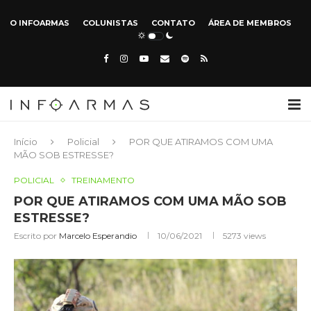
O INFOARMAS
COLUNISTAS
CONTATO
ÁREA DE MEMBROS
Início
Policial
POR QUE ATIRAMOS COM UMA
MÃO SOB ESTRESSE?
POLICIAL
TREINAMENTO
POR QUE ATIRAMOS COM UMA MÃO SOB
ESTRESSE?
Escrito por
Marcelo Esperandio
10/06/2021
5273
views