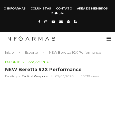
O INFOARMAS
COLUNISTAS
CONTATO
ÁREA DE MEMBROS
Início
Esporte
NEW Beretta 92X Performance
ESPORTE
LANÇAMENTOS
NEW Beretta 92X Performance
Escrito por
Tactical Weapons
09/03/2020
10538
views