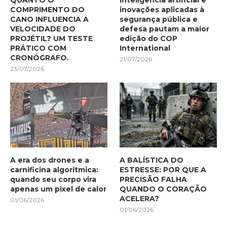
COMPRIMENTO DO
inovações aplicadas à
CANO INFLUENCIA A
segurança pública e
VELOCIDADE DO
defesa pautam a maior
PROJÉTIL? UM TESTE
edição do COP
PRÁTICO COM
International
CRONÓGRAFO.
21/07/2026
23/07/2026
A era dos drones e a
A BALÍSTICA DO
carnificina algorítmica:
ESTRESSE: POR QUE A
quando seu corpo vira
PRECISÃO FALHA
apenas um pixel de calor
QUANDO O CORAÇÃO
ACELERA?
01/06/2026
01/06/2026