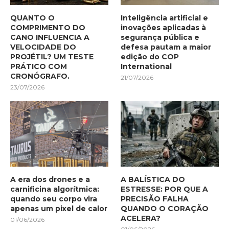
QUANTO O
Inteligência artificial e
COMPRIMENTO DO
inovações aplicadas à
CANO INFLUENCIA A
segurança pública e
VELOCIDADE DO
defesa pautam a maior
PROJÉTIL? UM TESTE
edição do COP
PRÁTICO COM
International
CRONÓGRAFO.
21/07/2026
23/07/2026
A era dos drones e a
A BALÍSTICA DO
carnificina algorítmica:
ESTRESSE: POR QUE A
quando seu corpo vira
PRECISÃO FALHA
apenas um pixel de calor
QUANDO O CORAÇÃO
ACELERA?
01/06/2026