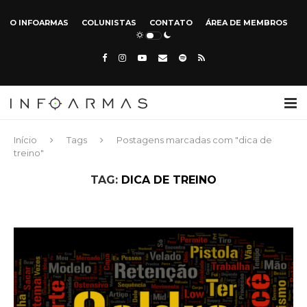
O INFOARMAS
COLUNISTAS
CONTATO
ÁREA DE MEMBROS
Início
Tags
Postagens marcadas com "dica de
treino"
TAG:
DICA DE TREINO