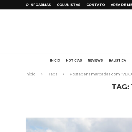
O INFOARMAS
COLUNISTAS
CONTATO
ÁREA DE M
INÍCIO
NOTÍCIAS
REVIEWS
BALÍSTICA
Início
Tags
Postagens marcadas com "VEIC
TAG: