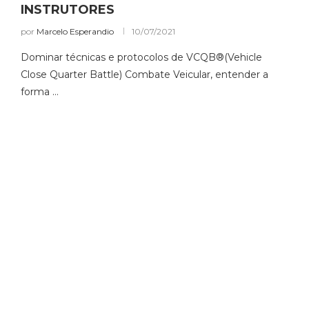
INSTRUTORES
por
Marcelo Esperandio
10/07/2021
Dominar técnicas e protocolos de VCQB®️(Vehicle
Close Quarter Battle) Combate Veicular, entender a
forma …